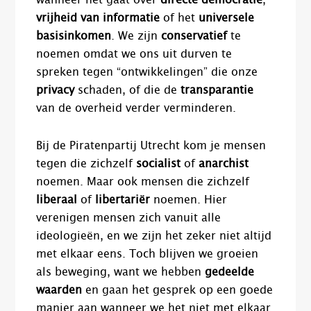
wanneer het gaat over
directe democratie
,
vrijheid van informatie
of het
universele
basisinkomen
. We zijn
conservatief
te
noemen omdat we ons uit durven te
spreken tegen “ontwikkelingen” die onze
privacy
schaden, of die de
transparantie
van de overheid verder verminderen.
Bij de Piratenpartij Utrecht kom je mensen
tegen die zichzelf
socialist
of
anarchist
noemen. Maar ook mensen die zichzelf
liberaal
of
libertariër
noemen. Hier
verenigen mensen zich vanuit alle
ideologieën, en we zijn het zeker niet altijd
met elkaar eens. Toch blijven we groeien
als beweging, want we hebben
gedeelde
waarden
en gaan het gesprek op een goede
manier aan wanneer we het niet met elkaar